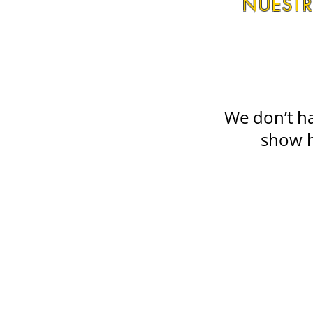
NUEST
We don’t h
show h