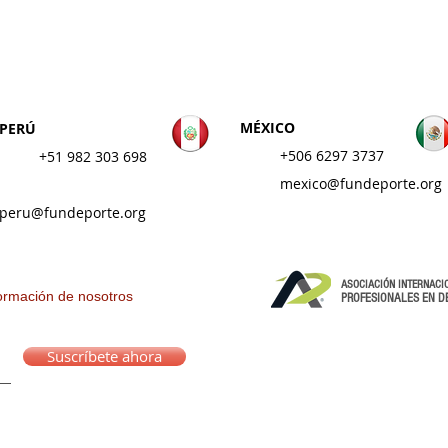
ÓN DEPORTE LATINO
MÉXICO
PERÚ
+506 6297 3737
+
51 982 303 698
mexico@fundeporte.org
peru@fundeporte.org
ASOCIACIÓN INTERNACI
formación de nosotros
PROFESIONALES EN D
Suscríbete ahora