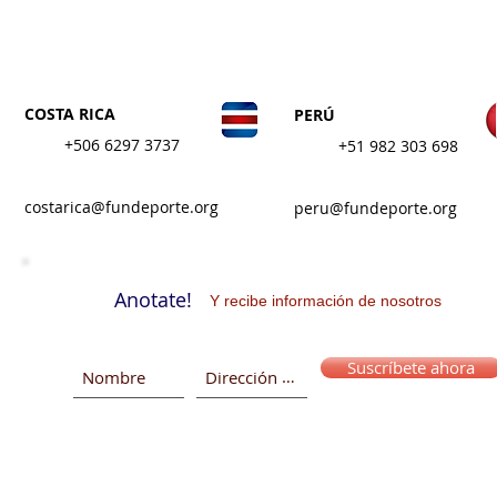
COSTA RICA
PERÚ
+506 6297 3737
+
51 982 303 698
costarica@fundeporte.org
peru@fundeporte.org
Anotate!
Y recibe información de nosotros
Suscríbete ahora