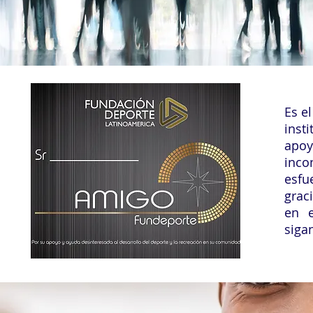
Es e
inst
apo
inco
esfu
grac
en e
siga