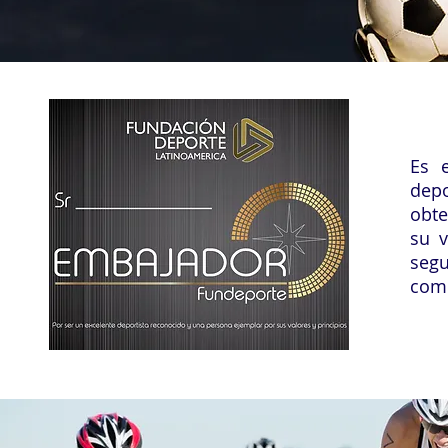
Es 
depo
obte
su v
seg
com