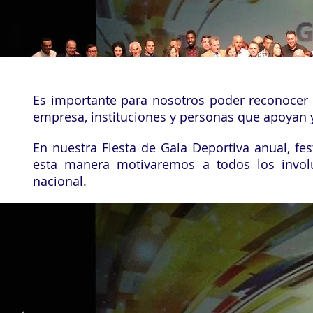
Es importante para nosotros poder reconocer a
empresa, instituciones y personas que apoyan y 
En nuestra Fiesta de Gala Deportiva anual, fes
esta manera motivaremos a todos los involu
nacional.